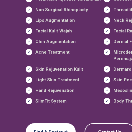
Non Surgical Rhinoplasty
Threadli
Lips Augmentation
Neck Rej
Facial Kulit Wajah
Facial R
Chin Augmentation
Dermal Fi
Acne Treatment
Microde
Peremaja
Skin Rejuvenation Kulit
Dermarol
Light Skin Treatment
Skin Pee
Hand Rejuvenation
Mesoslim
SlimFit System
Body Thr
Find A Doctor
Contact Us