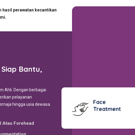
hasil perawatan kecantikan
ami.
i Siap Bantu,
m Ahli. Dengan berbagai
erikan pelayanan
Face
remaja hingga usia dewasa.
Treatment
l Atau Forehead
ugmentation