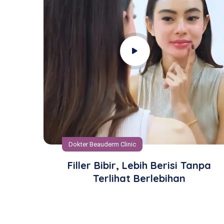
Dokter Beauderm Clinic
Tanpa
Spilling My Botox Experience!
Jujur, Sakit Gak Sih? (Plus
Penjelasan Medisnya!)