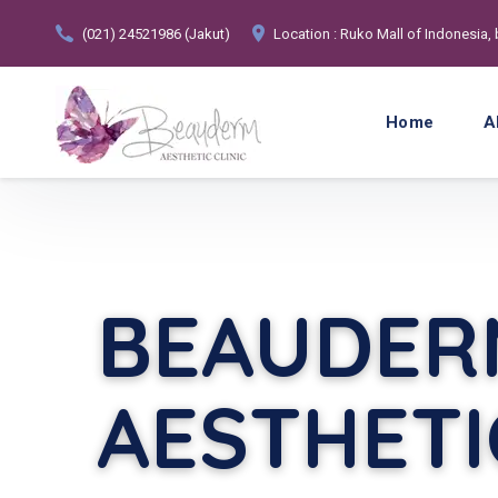
(021) 24521986 (Jakut)
Location : Ruko Mall of Indonesia,
Home
A
BEAUDER
AESTHETI