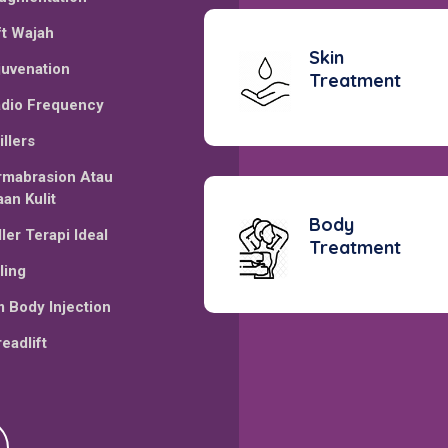
ft Wajah
Skin
uvenation
Treatment
adio Frequency
llers
rmabrasion Atau
an Kulit
Body
ler Terapi Ideal
Treatment
ling
 Body Injection
eadlift