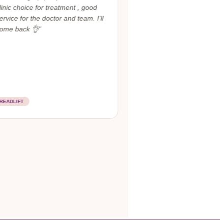
linic choice for treatment , good
ervice for the doctor and team. I'll
ome back 👌"
READLIFT
THREADLIFT