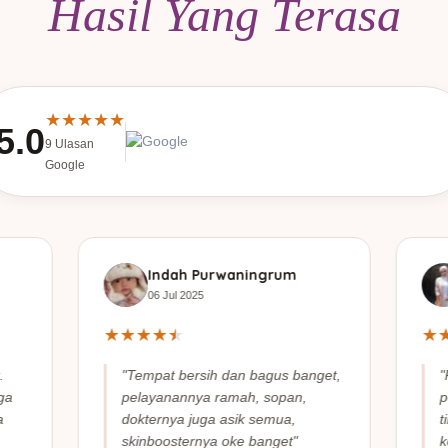
Hasil Yang Terasa
★
★
★
★
★
5.0
9 Ulasan
Google
Indah Purwaningrum
06 Jul 2025
★
★
★
★
★
★
.
"Tempat bersih dan bagus banget,
"
ga
pelayanannya ramah, sopan,
p
a
dokternya juga asik semua,
t
skinboosternya oke banget"
k