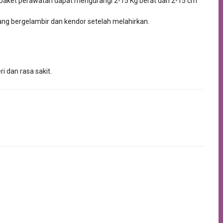
2 paket perawatan dapat mengurangi 2-15 Kg berat dan 2-15 cm
ng bergelambir dan kendor setelah melahirkan.
 dan rasa sakit.