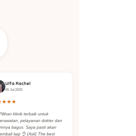
Ulfa Rachel
Kinasih Ramung
05 Jul 2025
30 Apr 2025
★
★
★
★
★
★
★
★
★
Pilihan klinik terbaik untuk
"Puas banget treatme
erawatan, pelayanan dokter dan
Beauderm Clinic pel
imnya bagus. Saya pasti akan
dokternya super baik
embali lagi 👌 (Asli) The best
tempatnya bersih"