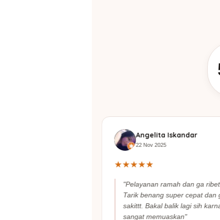
la Christina Aviosy
Angelita Iskandar
2025
22 Nov 2025
★
★
★
★
★
ih menurutku. Sejak
"Pelayanan ramah dan ga ribet
li cobain tanam
Tarik benang super cepat dan 
, result nya puas
sakittt. Bakal balik lagi sih karn
mp; masi percaya sm
sangat memuaskan"