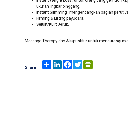
Instant Weight Loss : untuk orang yang gemuk, 1-
ukuran lingkar pinggang.
Instant Slimming : mengencangkan bagian perut ya
Firming & Lifting payudara.
Selulit/Kulit Jeruk.
Massage Therapy dan Akupunktur untuk mengurangi nyeri
Share
LinkedIn
Facebook
Twitter
PrintFriendly
Share