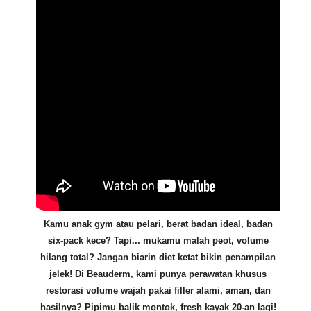
Kamu anak gym atau pelari, berat badan ideal, badan
six-pack kece? Tapi... mukamu malah peot, volume
hilang total? Jangan biarin diet ketat bikin penampilan
jelek! Di Beauderm, kami punya perawatan khusus
restorasi volume wajah pakai filler alami, aman, dan
hasilnya? Pipimu balik montok, fresh kayak 20-an lagi!