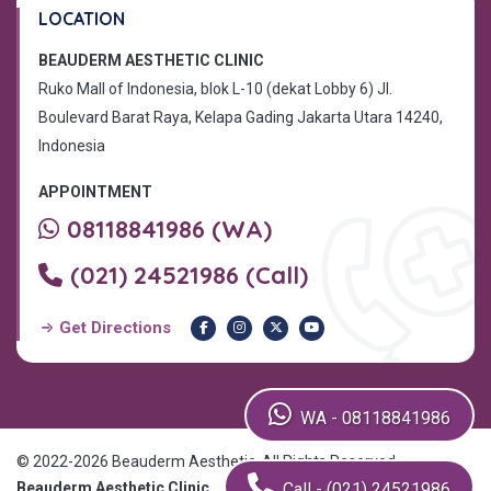
LOCATION
BEAUDERM AESTHETIC CLINIC
Ruko Mall of Indonesia, blok L-10 (dekat Lobby 6) Jl.
Boulevard Barat Raya, Kelapa Gading Jakarta Utara 14240,
Indonesia
APPOINTMENT
08118841986 (WA)
(021) 24521986 (Call)
Get Directions
WA - 08118841986
© 2022-2026 Beauderm Aesthetic, All Rights Reserved.
Call - (021) 24521986
Beauderm Aesthetic Clinic